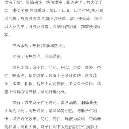
津液干燥”。胃肠积热，灼伤津液，肠道失润，故大便干
结、排便困难;热邪熏蒸，故口干口臭、口舌生疮;热邪阻
滞气机，故腹胀腹痛;热邪下注膀胱，故小便短赤。病位
以大肠为主，可波及脾胃，久则耗伤阴液，加重便秘症
状。
中医诊断：热秘(胃肠积热证)。
治法：泻热导滞、润肠通便。
方药组成：麻子仁、芍药、枳实、大黄、厚朴、杏
仁、蜂蜜等。预防调护：饮食上忌辛辣炙煿，多食蔬
菜、水果、粗粮。起居上定时排便，避免久坐久卧。情
志上保持心情舒畅，避免肝郁化火。
方解：方中麻子仁为君药，富含油脂，润肠通便。
大黄为臣药，泻热通便，清除肠胃积热，与麻子仁相
伍，增强通便效果。芍药、杏仁、蜂蜜为佐药，芍药养
阴和里，防止大黄、麻子仁泻下太过伤阴;杏仁润肺止