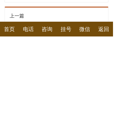
上一篇
首页
电话
咨询
挂号
微信
返回
武汉治疗肠胃病哪个医院好？大便溏稀次数增多伴
有腹胀腹痛神疲乏力吃什么药治疗好？
诚顺和在线预约挂号平台
您看诊的姓名
您的性别
男
女