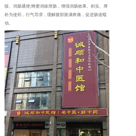
咳、润肠通便;蜂蜜润燥滑肠，增强润肠效果。枳实、厚
朴为使药，行气导滞，缓解腹部胀满疼痛，促进肠道蠕
动。