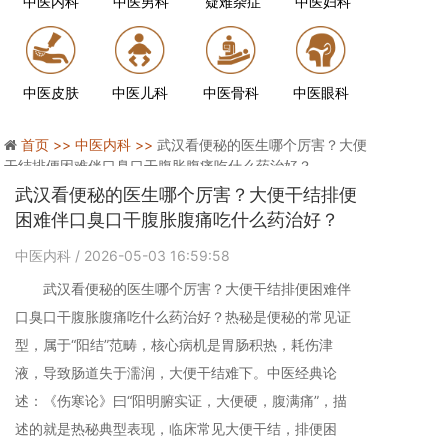
中医内科
中医男科
疑难杂症
中医妇科
中医皮肤
中医儿科
中医骨科
中医眼科
首页 >>
中医内科 >>
武汉看便秘的医生哪个厉害？大便
干结排便困难伴口臭口干腹胀腹痛吃什么药治好？
武汉看便秘的医生哪个厉害？大便干结排便
困难伴口臭口干腹胀腹痛吃什么药治好？
中医内科
/ 2026-05-03 16:59:58
武汉看便秘的医生哪个厉害？大便干结排便困难伴
口臭口干腹胀腹痛吃什么药治好？热秘是便秘的常见证
型，属于“阳结”范畴，核心病机是胃肠积热，耗伤津
液，导致肠道失于濡润，大便干结难下。中医经典论
述：《伤寒论》曰“阳明腑实证，大便硬，腹满痛”，描
述的就是热秘典型表现，临床常见大便干结，排便困