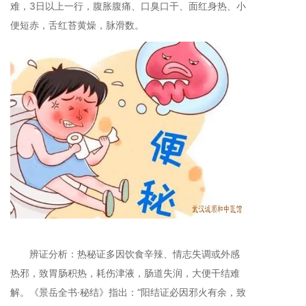
难，3日以上一行，腹胀腹痛、口臭口干、面红身热、小
便短赤，舌红苔黄燥，脉滑数。
辨证分析：热秘证多因饮食辛辣、情志失调或外感
热邪，致胃肠积热，耗伤津液，肠道失润，大便干结难
解。《景岳全书·秘结》指出：“阳结证必因邪火有余，致