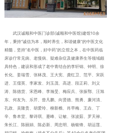
武汉诚顺和中医门诊部(诚顺和中医馆)建馆10余
年，秉持“诚信为本，顺时养生，和谐健康”的中医文化
精髓，坚持“名中医，好中药”的立馆之本，在中医药临
床诊疗常见病、老慢病、疑难杂症及健康养生等领域颇
具特色，建设和形成了老中青结合的李轩锦、钟明、徐
长化、姜瑞雪、张林茂、王大宪、龚红卫、范平、宋跃
进、王儒英、李家发、刘玉茂、高进、段正莉、刘义
涛、陈德货、宋恩峰、李瀚旻、梅应兵、张振鄂、汪旭
东、何友为、乐芹、曾凡鹏、向贤德、熊勇、廉河清、
孔政、吴隆贵、胡爱玲、柳新樵、肖早梅、王垚、丁
辛、鲁本堂、黎诗琪、蹇峰、让敏、张波茹、罗天禄、
朱长江、陈丽娟、陈必新、周忠明、杨银锋、胡运莲、
胡淙恺、徐竹梅（排名不分先后）等40余位名老中医团