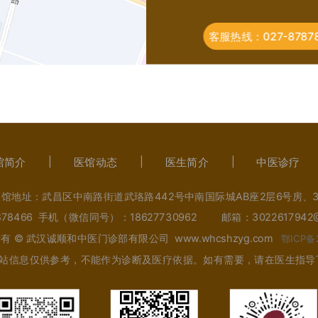
客服热线：027-87878
馆简介
医馆动态
医生简介
中医诊疗
馆地址：武昌区中南路街道武珞路442号中南国际城AB座2层6号房、3
7878466 手机（微信同号）：18627730962 邮箱：30226179
版权所有 © 武汉诚顺和中医门诊部有限公司 www.whcshzyg.com
鄂ICP备
站信息仅供参考，不能作为诊断及医疗依据。如有需要，请在医生指导