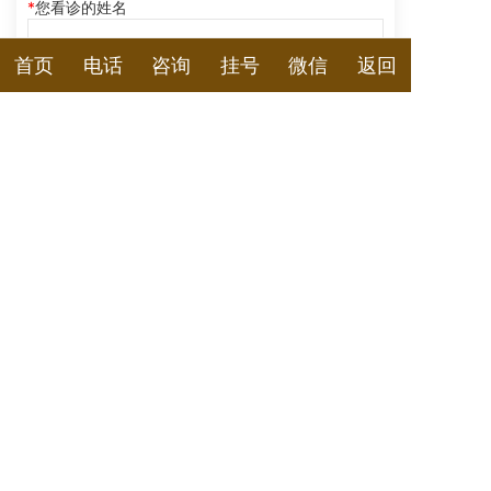
您看诊的姓名
首页
电话
咨询
挂号
微信
返回
您的性别
男
女
您的电话
预约医生和时间及其他
提交
诚顺和中医馆地址：武汉市武昌区中南路街道武
珞路442号中南国际城B1座右侧
服务电话：027-87878466
手机微信：18627730962
邮箱：3022617942@qq.com