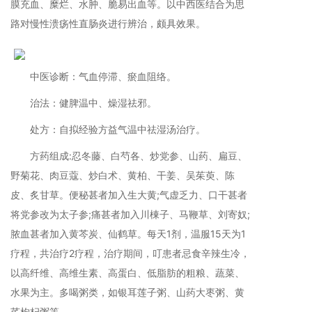
膜充血、糜烂、水肿、脆易出血等。以中西医结合为思
路对慢性溃疡性直肠炎进行辨治，颇具效果。
中医诊断：气血停滞、瘀血阻络。
治法：健脾温中、燥湿祛邪。
处方：自拟经验方益气温中祛湿汤治疗。
方药组成:忍冬藤、白芍各、炒党参、山药、扁豆、
野菊花、肉豆蔻、炒白术、黄柏、干姜、吴茱萸、陈
皮、炙甘草。便秘甚者加入生大黄;气虚乏力、口干甚者
将党参改为太子参;痛甚者加入川棟子、马鞭草、刘寄奴;
脓血甚者加入黄芩炭、仙鹤草。每天1剂，温服15天为1
疗程，共治疗2疗程，治疗期间，叮患者忌食辛辣生冷，
以高纤维、高维生素、高蛋白、低脂肪的粗粮、蔬菜、
水果为主。多喝粥类，如银耳莲子粥、山药大枣粥、黄
芪枸杞粥等。