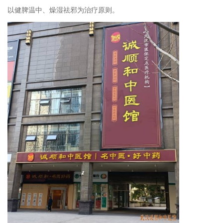
以健脾温中、燥湿祛邪为治疗原则。