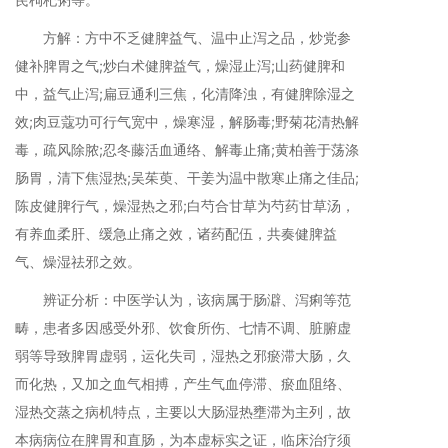
方解：方中不乏健脾益气、温中止泻之品，炒党参
健补脾胃之气;炒白术健脾益气，燥湿止泻;山药健脾和
中，益气止泻;扁豆通利三焦，化清降浊，有健脾除湿之
效;肉豆蔻功可行气宽中，燥寒湿，解肠毒;野菊花清热解
毒，疏风除脓;忍冬藤活血通络、解毒止痛;黄柏善于荡涤
肠胃，清下焦湿热;吴茱萸、干姜为温中散寒止痛之佳品;
陈皮健脾行气，燥湿热之邪;白芍合甘草为芍药甘草汤，
有养血柔肝、缓急止痛之效，诸药配伍，共奏健脾益
气、燥湿祛邪之效。
辨证分析：中医学认为，该病属于肠澼、泻痢等范
畴，患者多因感受外邪、饮食所伤、七情不调、脏腑虚
弱等导致脾胃虚弱，运化失司，湿热之邪瘀滞大肠，久
而化热，又加之血气相搏，产生气血停滞、瘀血阻络、
湿热交蒸之病机特点，主要以大肠湿热壅滞为主列，故
本病病位在脾胃和直肠，为本虚标实之证，临床治疗须