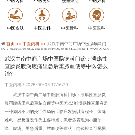
中医内科
中医男科
疑难杂症
中医妇科
中医皮肤
中医儿科
中医骨科
中医眼科
首页 >>
中医内科 >>
武汉中南中商广场中医肠病科门
诊：溃疡性直肠炎腹泻腹痛里急后重脓血便等中医怎么治?
武汉中南中商广场中医肠病科门诊：溃疡性
直肠炎腹泻腹痛里急后重脓血便等中医怎么
治?
中医内科
/ 2025-09-05 17:16:29
武汉中南中商广场中医肠病科门诊：溃疡性直肠炎
腹泻腹痛里急后重脓血便等中医怎么治?溃疡性直肠炎是
一种原因不明的炎症性肠病，临床发病以病程长、缠绵
难愈、易反复发作为主要特点，患者多表现为小腹坠
痛、腹泻、里急后重、脓血便等症状，内镜检查可见黏