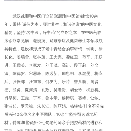
武汉诚顺和中医门诊部(诚顺和中医馆)建馆10余
年，秉持“诚信为本，顺时养生，和谐健康”的中医文化
精髓，坚持“名中医，好中药”的立馆之本，在中医药临
床诊疗常见病、老慢病、疑难杂症及健康养生等领域颇
具特色，建设和形成了老中青结合的李轩锦、钟明、徐
长化、姜瑞雪、张林茂、王大宪、龚红卫、范平、宋跃
进、王儒英、李家发、刘玉茂、高进、段正莉、刘义
涛、陈德货、宋恩峰、陈必新、周忠明、李瀚旻、梅应
兵、张振鄂、汪旭东、何友为、乐芹、曾凡鹏、向贤
德、熊勇、廉河清、孔政、吴隆贵、胡爱玲、柳新樵、
肖早梅、王垚、丁辛、鲁本堂、黎诗琪、蹇峰、让敏、
张波茹、罗天禄、朱长江、陈丽娟、杨银锋(排名不分先
后)等40余位名老中医团队，10余年坚持甄选道地药
材，特邀湖北省多位七旬老药师亲手把控药材的进存和
煎制，同时积极参与社会公益慈善活动，是武汉卫计委