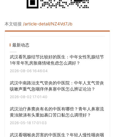
本文链接
/article-detail/NZ4Vd7Jb
最新动态
武汉看乳腺结节比较好的医生：中年女性乳腺结节
1年常年乳房胀痛情绪焦虑怎么调好？
2026-08-06 16:46:04
武汉中南路治支气管炎的中医院：中年人支气管炎
咳嗽声重气急咽痒伴鼻塞中医怎么辨证论治？
2026-08-02 17:01:40
武汉治疗鼻窦炎有名的中医有哪些？青年人鼻塞流
黄浊脓涕有头重如裹口苦口黏怎么调理好？
2026-05-18 17:01:03
武汉看咽喉炎厉害的中医医生？年轻人慢性咽炎咽