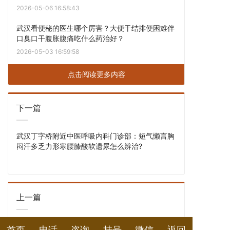
2026-05-06 16:58:43
武汉看便秘的医生哪个厉害？大便干结排便困难伴
口臭口干腹胀腹痛吃什么药治好？
2026-05-03 16:59:58
点击阅读更多内容
下一篇
武汉丁字桥附近中医呼吸内科门诊部：短气懒言胸
闷汗多乏力形寒腰膝酸软遗尿怎么辨治?
上一篇
武汉万科城市花园看肠胃病中医：中年人腹泻型肠
首页
电话
咨询
挂号
微信
返回