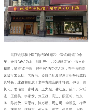
武汉诚顺和中医门诊部(诚顺和中医馆)建馆10余
年，秉持“诚信为本，顺时养生，和谐健康”的中医文化
精髓，坚持“名中医，好中药”的立馆之本，在中医药临
床诊疗常见病、老慢病、疑难杂症及健康养生等领域颇
具特色，建设和形成了老中青结合的李轩锦、钟明、徐
长化、姜瑞雪、张林茂、王大宪、龚红卫、范平、宋跃
进、王儒英、李家发、刘玉茂、高进、段正莉、刘义
涛、陈德货、宋恩峰、陈必新、周忠明、李瀚旻、梅应
兵、张振鄂、汪旭东、何友为、乐芹、曾凡鹏、向贤