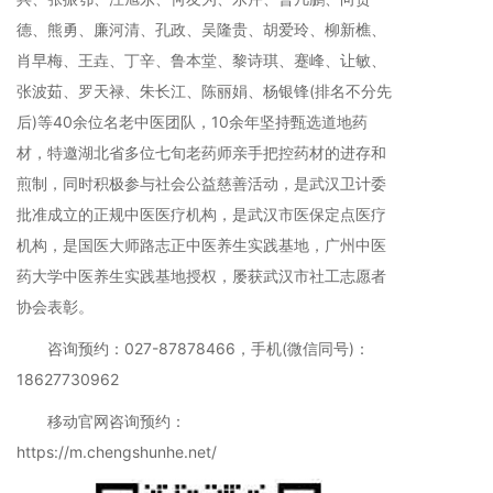
德、熊勇、廉河清、孔政、吴隆贵、胡爱玲、柳新樵、
肖早梅、王垚、丁辛、鲁本堂、黎诗琪、蹇峰、让敏、
张波茹、罗天禄、朱长江、陈丽娟、杨银锋(排名不分先
后)等40余位名老中医团队，10余年坚持甄选道地药
材，特邀湖北省多位七旬老药师亲手把控药材的进存和
煎制，同时积极参与社会公益慈善活动，是武汉卫计委
批准成立的正规中医医疗机构，是武汉市医保定点医疗
机构，是国医大师路志正中医养生实践基地，广州中医
药大学中医养生实践基地授权，屡获武汉市社工志愿者
协会表彰。
咨询预约：027-87878466，手机(微信同号)：
18627730962
移动官网咨询预约：
https://m.chengshunhe.net/