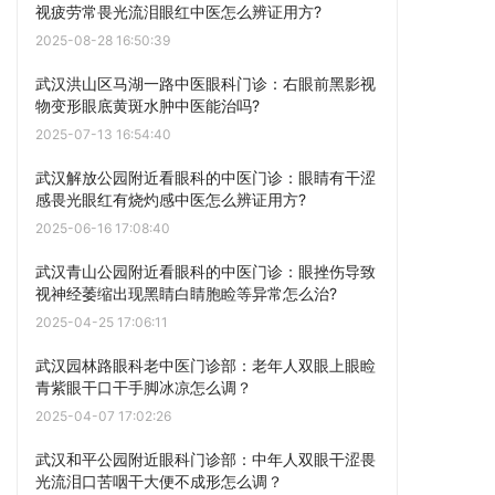
视疲劳常畏光流泪眼红中医怎么辨证用方?
2025-08-28 16:50:39
武汉洪山区马湖一路中医眼科门诊：右眼前黑影视
物变形眼底黄斑水肿中医能治吗?
2025-07-13 16:54:40
武汉解放公园附近看眼科的中医门诊：眼睛有干涩
感畏光眼红有烧灼感中医怎么辨证用方?
2025-06-16 17:08:40
武汉青山公园附近看眼科的中医门诊：眼挫伤导致
视神经萎缩出现黑睛白睛胞睑等异常怎么治?
2025-04-25 17:06:11
武汉园林路眼科老中医门诊部：老年人双眼上眼睑
青紫眼干口干手脚冰凉怎么调？
2025-04-07 17:02:26
武汉和平公园附近眼科门诊部：中年人双眼干涩畏
光流泪口苦咽干大便不成形怎么调？