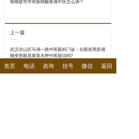
视物疲劳伴有眼睛酸胀感中医怎么调？
上一篇
武汉洪山区马湖一路中医眼科门诊：右眼前黑影视
物变形眼底黄斑水肿中医能治吗?
首页
电话
咨询
挂号
微信
返回
诚顺和在线预约挂号平台
您看诊的姓名
您的性别