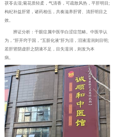
茯苓去湿;菊花质轻柔，气清香，可疏散风热，平肝明目;
枸杞补益肝肾，诸药相伍，共奏滋养肝肾、清肝明目之
效。
辨证分析：干眼症属中医学白涩症范畴。中医学认
为，“肝开窍于国，“五脏化液”肝为泪，泪液濡润则目明;
若肝肾阴虚肝之阴液不足，目失濡润，则发为本
病。