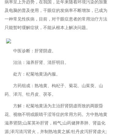
病率呈上升趋势，在我国，近年来随着环境污染的加重
及电脑的普及使用，干眼症的发病率不断增加，已成为
一种常见性疾病，目前，对干眼症患者的常用治疗方法
只能暂时缓解症状，不能从根本上解决问题。
中医诊断：肝肾阴虚。
治法：滋养肝肾、清肝明目。
处方：杞菊地黄汤内服。
方药组成：熟地黄、枸杞子、菊花、山茱萸、山
药、泽泻、牡丹皮、茯苓。
方解：杞菊地黄汤为主治肝肾阴虚而致的两眼昏
花、视物不明或眼睛干涩等症的常用方药。方中熟地黄
滋养肾阴;山茱英补肝肾，精气;山药健脾养肺、肾益化
源;泽泻清泻肾火，并制熟地黄之腻:牡丹皮泻肝肾虚火;