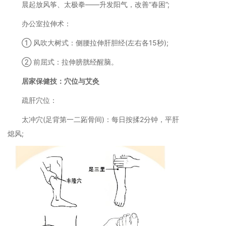
晨起放风筝、太极拳——升发阳气，改善“春困”;
办公室拉伸术：
① 风吹大树式：侧腰拉伸肝胆经(左右各15秒);
② 前屈式：拉伸膀胱经醒脑。
居家保健技：穴位与艾灸
疏肝穴位：
太冲穴(足背第一二跖骨间)：每日按揉2分钟，平肝
熄风;