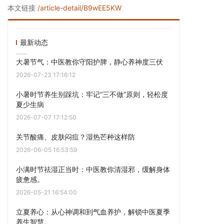
本文链接
/article-detail/B9wEE5KW
最新动态
大暑节气：中医教你守阳护脾，静心养神度三伏
2026-07-23 17:16:12
小暑时节养生别踩坑：牢记“三不做”原则，轻松度
夏少生病
2026-07-07 17:12:50
关节酸痛、皮肤闷痘？湿热芒种这样防
2026-06-05 16:53:59
小满时节祛湿正当时：中医教你清湿邪，缓解身体
疲惫感。
2026-05-21 16:54:00
立夏养心：从心神调和到气血养护，解锁中医夏季
养生智慧。