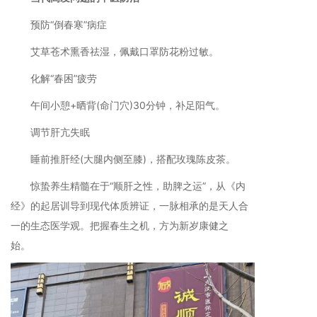
预防“倒春寒”病症
艾草苍术熏香祛湿，佩戴口罩防花粉过敏。
化解“春困”疲劳
午间小憩+晒背(命门穴)30分钟，补足阳气。
调节肝亢失眠
睡前推肝经(大腿内侧至膝)，搭配玫瑰陈皮茶。
惊蛰养生精髓在于“顺肝之性，助脾之运”，从《内
经》的起居训导到现代体质辨证，一脉相承的是天人合
一的生态医学观。把握春生之机，方为新岁康健之
始。