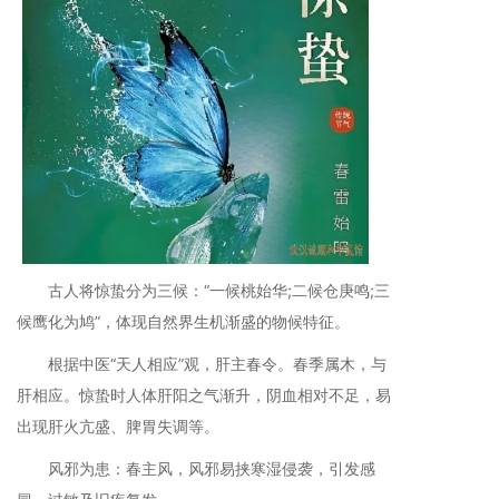
古人将惊蛰分为三候：“一候桃始华;二候仓庚鸣;三
候鹰化为鸠”，体现自然界生机渐盛的物候特征。
根据中医“天人相应”观，肝主春令。春季属木，与
肝相应。惊蛰时人体肝阳之气渐升，阴血相对不足，易
出现肝火亢盛、脾胃失调等。
风邪为患：春主风，风邪易挟寒湿侵袭，引发感