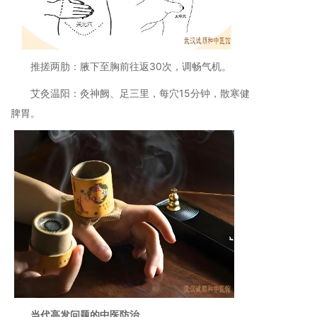
推搓两肋：腋下至胸前往返30次，调畅气机。
艾灸温阳：灸神阙、足三里，每穴15分钟，散寒健
脾胃。
当代高发问题的中医防治