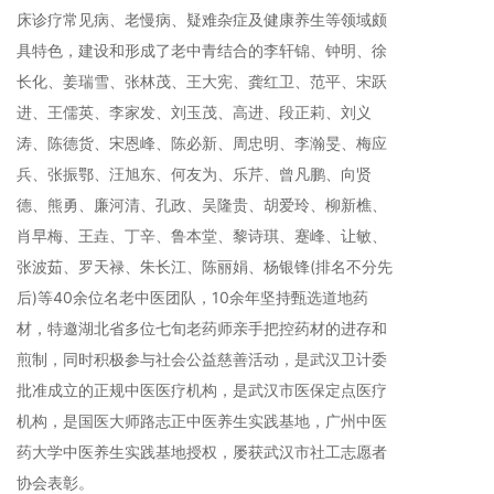
床诊疗常见病、老慢病、疑难杂症及健康养生等领域颇
具特色，建设和形成了老中青结合的李轩锦、钟明、徐
长化、姜瑞雪、张林茂、王大宪、龚红卫、范平、宋跃
进、王儒英、李家发、刘玉茂、高进、段正莉、刘义
涛、陈德货、宋恩峰、陈必新、周忠明、李瀚旻、梅应
兵、张振鄂、汪旭东、何友为、乐芹、曾凡鹏、向贤
德、熊勇、廉河清、孔政、吴隆贵、胡爱玲、柳新樵、
肖早梅、王垚、丁辛、鲁本堂、黎诗琪、蹇峰、让敏、
张波茹、罗天禄、朱长江、陈丽娟、杨银锋(排名不分先
后)等40余位名老中医团队，10余年坚持甄选道地药
材，特邀湖北省多位七旬老药师亲手把控药材的进存和
煎制，同时积极参与社会公益慈善活动，是武汉卫计委
批准成立的正规中医医疗机构，是武汉市医保定点医疗
机构，是国医大师路志正中医养生实践基地，广州中医
药大学中医养生实践基地授权，屡获武汉市社工志愿者
协会表彰。