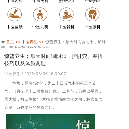
中医内科
中医男科
疑难杂症
中医妇科
中医皮肤
中医儿科
中医骨科
中医眼科
首页 >>
中医养生 >>
惊蛰养生：顺天时而调阴阳，护肝
穴、春捂技巧以及体质调理
惊蛰养生：顺天时而调阴阳，护肝穴、春捂
技巧以及体质调理
中医养生
/ 2026-03-05 16:09:07
惊蛰，原名“启蛰”，为二十四节气中的第三个节
气。《月令七十二候集解》载：“二月节，万物出乎震，
震为雷，故曰惊蛰”，意指春雷惊醒蛰伏之虫，标志阳气
升发、万物复苏的仲春之始。