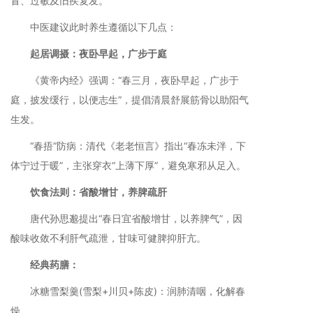
冒、过敏及旧疾复发。
中医建议此时养生遵循以下几点：
起居调摄：夜卧早起，广步于庭
《黄帝内经》强调：“春三月，夜卧早起，广步于
庭，披发缓行，以便志生”，提倡清晨舒展筋骨以助阳气
生发。
“春捂”防病：清代《老老恒言》指出“春冻未泮，下
体宁过于暖”，主张穿衣“上薄下厚”，避免寒邪从足入。
饮食法则：省酸增甘，养脾疏肝
唐代孙思邈提出“春日宜省酸增甘，以养脾气”，因
酸味收敛不利肝气疏泄，甘味可健脾抑肝亢。
经典药膳：
冰糖雪梨羹(雪梨+川贝+陈皮)：润肺清咽，化解春
燥。