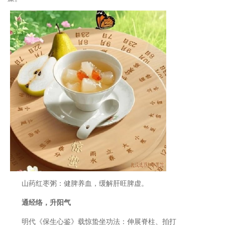
山药红枣粥：健脾养血，缓解肝旺脾虚。
通经络，升阳气
明代《保生心鉴》载惊蛰坐功法：伸展脊柱、拍打