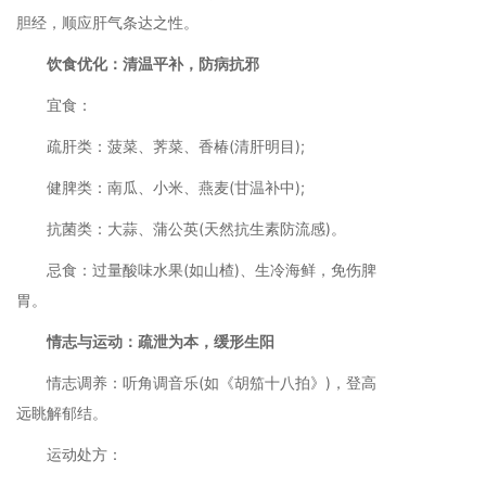
胆经，顺应肝气条达之性。
饮食优化：清温平补，防病抗邪
宜食：
疏肝类：菠菜、荠菜、香椿(清肝明目);
健脾类：南瓜、小米、燕麦(甘温补中);
抗菌类：大蒜、蒲公英(天然抗生素防流感)。
忌食：过量酸味水果(如山楂)、生冷海鲜，免伤脾
胃。
情志与运动：疏泄为本，缓形生阳
情志调养：听角调音乐(如《胡笳十八拍》)，登高
远眺解郁结。
运动处方：