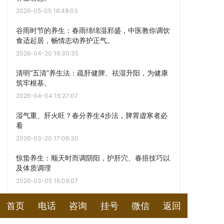
2026-05-05 16:48:03
谷雨时节的养生：春雨绵绵湿邪盛，中医教你调饮
食适起居，畅情志动养护正气。
2026-04-20 16:30:35
清明“五清”养生法：疏肝健脾、祛湿升阳，为健康
筑牢根基。
2026-04-04 15:27:07
湿气重、肝火旺？春分养生4步法，脾胃虚寒者必
看
2026-03-20 17:06:30
惊蛰养生：顺天时而调阴阳，护肝穴、春捂技巧以
及体质调理
2026-03-05 16:09:07
大寒至立春，养生“转轨”指南：减滋补，增升发
首页
电话
咨询
挂号
微信
返回
2026-01-20 17:17:50