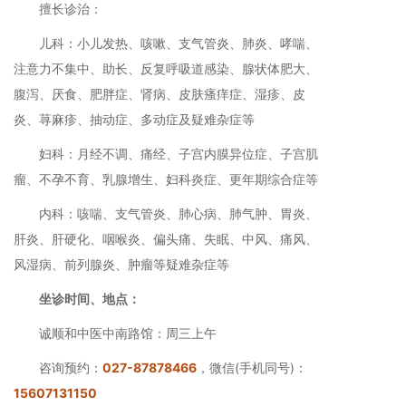
擅长诊治：
儿科：小儿发热、咳嗽、支气管炎、肺炎、哮喘、
注意力不集中、助长、反复呼吸道感染、腺状体肥大、
腹泻、厌食、肥胖症、肾病、皮肤瘙痒症、湿疹、皮
炎、荨麻疹、抽动症、多动症及疑难杂症等
妇科：月经不调、痛经、子宫内膜异位症、子宫肌
瘤、不孕不育、乳腺增生、妇科炎症、更年期综合症等
内科：咳喘、支气管炎、肺心病、肺气肿、胃炎、
肝炎、肝硬化、咽喉炎、偏头痛、失眠、中风、痛风、
风湿病、前列腺炎、肿瘤等疑难杂症等
坐诊时间、地点：
诚顺和中医中南路馆：周三上午
咨询预约：
027-87878466
，微信(手机同号)：
15607131150