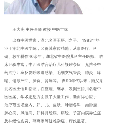
王大宪 主任医师 教授 中医世家
出身中医世家，湖北名医王梧川之子。 1983年毕
业于湖北中医学院，又得其家传精髓，从事医疗、科
研、教学耕作40余年，湖北省中医院儿科主任医师。 临
床经验丰富，中西医结合治疗儿科疑难杂症，尤擅长中
药治疗儿童反复呼吸道感染、毛细支气管炎、肺炎、哮
喘、遗尿汗症、厌食、肾病等。 自90年代以来，随父湖
北名医王悟川临证，在整理、继承、发掘王悟川名老中
医医案、学术思想方面做了大量工作，渐而得心应手，
治疗范围增至内、妇、儿、皮肤、肿瘤各科，如肿瘤、
肺心病、风湿病、妇科月经病、痛经、子宫内膜异位症
及神经性皮炎、荨麻疹等疑难杂症，疗效显著。