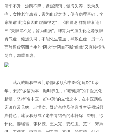
清阳不升，浊阴不降，盘踞清窍，髓海失养，发为头
痛，女性老年患者，素为血虚之体，便有病理基础，李
东垣谓“此病多因血虚而得之”，《脾胃论·脾胃胜衰论》
曰:“夫脾胃不足，皆为血病”。脾胃为气血生化之源泉脾
胃气虚，健运失司，不能化生营血，导致血虚，另一方
面脾胃虚弱而产生的“阴火”对阴血不断“煎熬”又直接损伤
阴血，加重血虚。
武汉诚顺和中医门诊部(诚顺和中医馆)建馆10余
年，秉持“诚信为本，顺时养生，和谐健康”的中医文化
精髓，坚持“名中医，好中药”的立馆之本，在中医药临
床诊疗常见病、老慢病、疑难杂症及健康养生等领域颇
具特色，建设和形成了老中青结合的李轩锦、钟明、徐
长化、姜瑞雪、张林茂、王大宪、龚红卫、范平、宋跃
进、王儒英、李家发、刘玉茂、高进、段正莉、刘义