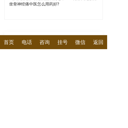
坐骨神经痛中医怎么用药好?
首页
电话
咨询
挂号
微信
返回
诚顺和在线预约挂号平台
您看诊的姓名
您的性别
男
女
您的电话
预约医生和时间及其他