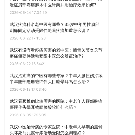
遗症肩部疼痛麻木中医针药并用治疗效果如何?
2026-06-24 17:04:59
武汉疼痛科名老中医有哪些？35岁中年男性肩部
刺痛固定活动受限伴随着疼痛加重怎么调？
2026-06-22 17:15:23
武汉有没有看疼痛厉害的老中医：膝骨关节炎关节
疼痛僵硬伴活动受限中医怎么辨证治疗?
2026-06-22 16:54:21
武汉治疼痛的中医有哪些专家？中年人腰扭伤持续
半年腰部隐痛缠绵伴头目眩晕耳鸣怎么治？
2026-06-18 17:03:40
武汉看颈椎病比较厉害的医院：中老年人颈部酸痛
僵硬伴头晕耳鸣腰膝酸软吃什么药？
2026-06-05 17:15:05
武汉中医治骨病的专家医院：中老年人早期的股骨
头坏死前兆髋骨疼活动受限怎么调理好？