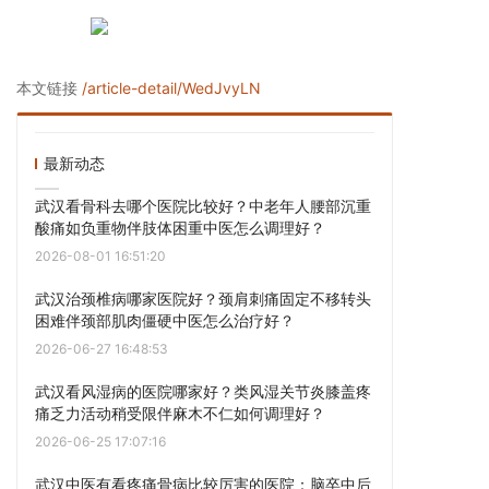
本文链接
/article-detail/WedJvyLN
最新动态
武汉看骨科去哪个医院比较好？中老年人腰部沉重
酸痛如负重物伴肢体困重中医怎么调理好？
2026-08-01 16:51:20
武汉治颈椎病哪家医院好？颈肩刺痛固定不移转头
困难伴颈部肌肉僵硬中医怎么治疗好？
2026-06-27 16:48:53
武汉看风湿病的医院哪家好？类风湿关节炎膝盖疼
痛乏力活动稍受限伴麻木不仁如何调理好？
2026-06-25 17:07:16
武汉中医有看疼痛骨病比较厉害的医院：脑卒中后