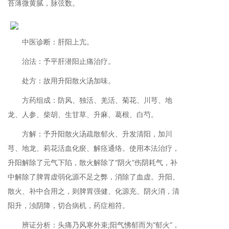
苔薄微黄腻，脉弦数。
中医诊断：肝阳上亢。
治法：予平肝潜阳止痛治疗。
处方：故用升阳散火汤加味。
方药组成：防风、独活、羌活、菊花、川芎、地
龙、人参、柴胡、生甘草、升麻、葛根、白芍。
方解：予升阳散火汤疏散郁火、升发清阳，加川
芎、地龙、莉花活血化瘀、解痉通络。使用本法治疗，
升阳解除了元气下陷，散火解除了“阴火”伤阴耗气，补
中解除了脾胃虚弱化源不足之弊，消除了血虚。升阳、
散火、补中合用之，则脾胃强健、化源充、阴火消，清
阳升，浊阴降，切合病机，药症相符。
辨证分析：头痛乃风寒外束;阳气怫郁而为“郁火”，