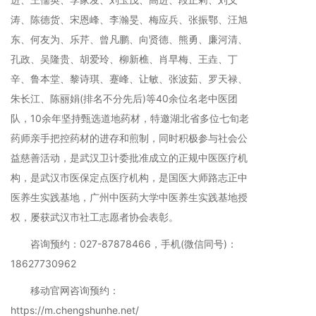
涛、陈德货、宋恩峰、李瀚旻、梅应兵、张振鄂、汪旭
东、何友为、乐芹、曾凡鹏、向贤德、熊勇、廉河清、
孔政、吴隆贵、胡爱玲、柳新樵、肖早梅、王垚、丁
辛、鲁本堂、黎诗琪、蹇峰、让敏、张波茹、罗天禄、
朱长江、陈丽娟(排名不分先后)等40余位名老中医团
队，10余年坚持甄选道地药材，特邀湖北省多位七旬老
药师亲手把控药材的进存和煎制，同时积极参与社会公
益慈善活动，是武汉卫计委批准成立的正规中医医疗机
构，是武汉市医保定点医疗机构，是国医大师路志正中
医养生实践基地，广州中医药大学中医养生实践基地授
权，屡获武汉市社工志愿者协会表彰。
咨询预约：027-87878466，手机(微信同号)：
18627730962
移动官网咨询预约：
https://m.chengshunhe.net/