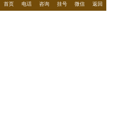
武汉黄鹤楼附近中医肿瘤科门诊：总是疲劳乏力小
首页
电话
咨询
挂号
微信
返回
腿抽筋足跗水肿大便干结尿有泡沫中医怎么治
诚顺和在线预约挂号平台
您看诊的姓名
您的性别
男
女
您的电话
预约医生和时间及其他