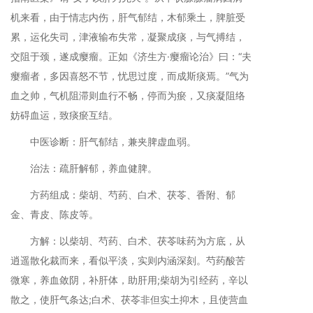
机来看，由于情志内伤，肝气郁结，木郁乘土，脾脏受
累，运化失司，津液输布失常，凝聚成痰，与气搏结，
交阻于颈，遂成瘿瘤。正如《济生方·瘿瘤论治》曰：“夫
瘿瘤者，多因喜怒不节，忧思过度，而成斯痰焉。”气为
血之帅，气机阻滞则血行不畅，停而为瘀，又痰凝阻络
妨碍血运，致痰瘀互结。
中医诊断：肝气郁结，兼夹脾虚血弱。
治法：疏肝解郁，养血健脾。
方药组成：柴胡、芍药、白术、茯苓、香附、郁
金、青皮、陈皮等。
方解：以柴胡、芍药、白术、茯苓味药为方底，从
逍遥散化裁而来，看似平淡，实则内涵深刻。芍药酸苦
微寒，养血敛阴，补肝体，助肝用;柴胡为引经药，辛以
散之，使肝气条达;白术、茯苓非但实土抑木，且使营血