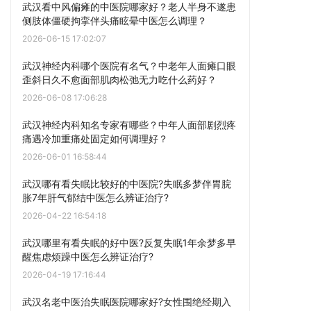
武汉看中风偏瘫的中医院哪家好？老人半身不遂患
侧肢体僵硬拘挛伴头痛眩晕中医怎么调理？
2026-06-15 17:02:07
武汉神经内科哪个医院有名气？中老年人面瘫口眼
歪斜日久不愈面部肌肉松弛无力吃什么药好？
2026-06-08 17:06:28
武汉神经内科知名专家有哪些？中年人面部剧烈疼
痛遇冷加重痛处固定如何调理好？
2026-06-01 16:58:44
武汉哪有看失眠比较好的中医院?失眠多梦伴胃脘
胀7年肝气郁结中医怎么辨证治疗?
2026-04-22 16:54:18
武汉哪里有看失眠的好中医?反复失眠1年余梦多早
醒焦虑烦躁中医怎么辨证治疗?
2026-04-19 17:16:44
武汉名老中医治失眠医院哪家好?女性围绝经期入