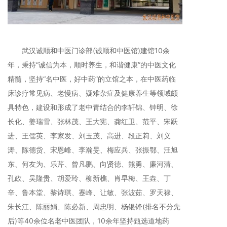
武汉诚顺和中医门诊部(诚顺和中医馆)建馆10余
年，秉持“诚信为本，顺时养生，和谐健康”的中医文化
精髓，坚持“名中医，好中药”的立馆之本，在中医药临
床诊疗常见病、老慢病、疑难杂症及健康养生等领域颇
具特色，建设和形成了老中青结合的李轩锦、钟明、徐
长化、姜瑞雪、张林茂、王大宪、龚红卫、范平、宋跃
进、王儒英、李家发、刘玉茂、高进、段正莉、刘义
涛、陈德货、宋恩峰、李瀚旻、梅应兵、张振鄂、汪旭
东、何友为、乐芹、曾凡鹏、向贤德、熊勇、廉河清、
孔政、吴隆贵、胡爱玲、柳新樵、肖早梅、王垚、丁
辛、鲁本堂、黎诗琪、蹇峰、让敏、张波茹、罗天禄、
朱长江、陈丽娟、陈必新、周忠明、杨银锋(排名不分先
后)等40余位名老中医团队，10余年坚持甄选道地药