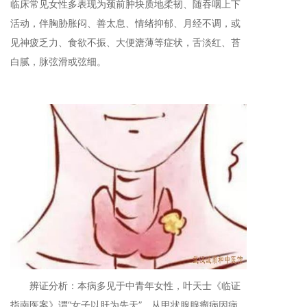
临床常见女性多表现为颈前肿块质地柔韧、随吞咽上下
活动，伴胸胁胀闷、善太息、情绪抑郁、月经不调，或
见神疲乏力、食欲不振、大便溏薄等症状，舌淡红、苔
白腻，脉弦滑或弦细。
辨证分析：本病多见于中青年女性，叶天士《临证
指南医案》谓“女子以肝为先天”。从甲状腺腺瘤病因病