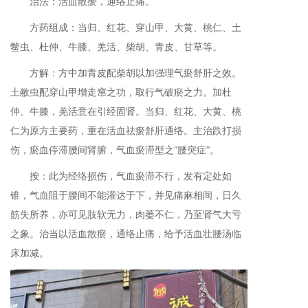
治法：活血散瘀，通络止痛。
方药组成：当归、红花、穿山甲、大黄、桃仁、土
鳖虫、杜仲、牛膝、羌活、柴胡、青皮、甘草等。
方解：方中加青皮配柴胡以加强理气瘀舒肝之效。
土敝虫配穿山甲增走窜之功，取行气破瘀之力。加杜
仲、牛膝，羌活意在引经固肾。当归、红花、大黄、桃
仁为原方主要药，重在活血祛瘀舒肝通络。主治跌打损
伤，瘀血停滞腰间肾腑，气血瘀滞型之“腰突症”。
按：此为经络损伤，气血瘀滞不行，发有定处如
锥，气血阻于腰间不能灌达于下，并见痛麻相间，日久
筋失所养，亦可见肢软无力，肉萎不仁，乃至肾气大亏
之象。治当以活血散瘀，通络止痛，给予活血壮腰汤临
床加减。