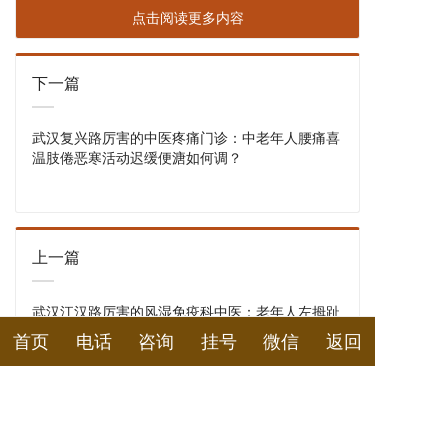
点击阅读更多内容
下一篇
武汉复兴路厉害的中医疼痛门诊：中老年人腰痛喜
温肢倦恶寒活动迟缓便溏如何调？
上一篇
武汉江汉路厉害的风湿免疫科中医：老年人左拇趾
刀割样剧痛关节不能屈伸寐差怎么调？
首页
电话
咨询
挂号
微信
返回