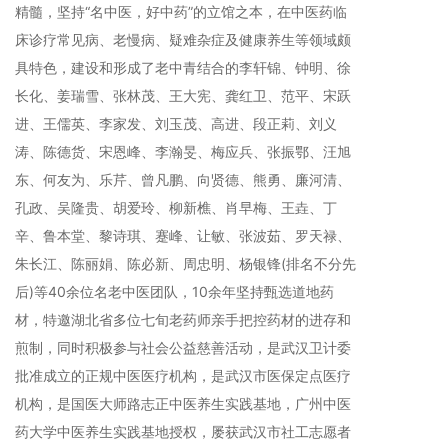
精髓，坚持“名中医，好中药”的立馆之本，在中医药临
床诊疗常见病、老慢病、疑难杂症及健康养生等领域颇
具特色，建设和形成了老中青结合的李轩锦、钟明、徐
长化、姜瑞雪、张林茂、王大宪、龚红卫、范平、宋跃
进、王儒英、李家发、刘玉茂、高进、段正莉、刘义
涛、陈德货、宋恩峰、李瀚旻、梅应兵、张振鄂、汪旭
东、何友为、乐芹、曾凡鹏、向贤德、熊勇、廉河清、
孔政、吴隆贵、胡爱玲、柳新樵、肖早梅、王垚、丁
辛、鲁本堂、黎诗琪、蹇峰、让敏、张波茹、罗天禄、
朱长江、陈丽娟、陈必新、周忠明、杨银锋(排名不分先
后)等40余位名老中医团队，10余年坚持甄选道地药
材，特邀湖北省多位七旬老药师亲手把控药材的进存和
煎制，同时积极参与社会公益慈善活动，是武汉卫计委
批准成立的正规中医医疗机构，是武汉市医保定点医疗
机构，是国医大师路志正中医养生实践基地，广州中医
药大学中医养生实践基地授权，屡获武汉市社工志愿者