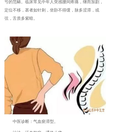
亏的范畴。临床常见中年人突感腰间疼痛，继而加剧，
定位不移，甚者如针刺，坐卧不得缓，脉多涩滞，或
弦，舌质多紫暗。
中医诊断：气血瘀滞型。