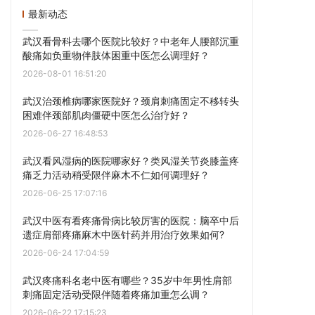
最新动态
武汉看骨科去哪个医院比较好？中老年人腰部沉重
酸痛如负重物伴肢体困重中医怎么调理好？
2026-08-01 16:51:20
武汉治颈椎病哪家医院好？颈肩刺痛固定不移转头
困难伴颈部肌肉僵硬中医怎么治疗好？
2026-06-27 16:48:53
武汉看风湿病的医院哪家好？类风湿关节炎膝盖疼
痛乏力活动稍受限伴麻木不仁如何调理好？
2026-06-25 17:07:16
武汉中医有看疼痛骨病比较厉害的医院：脑卒中后
遗症肩部疼痛麻木中医针药并用治疗效果如何?
2026-06-24 17:04:59
武汉疼痛科名老中医有哪些？35岁中年男性肩部
刺痛固定活动受限伴随着疼痛加重怎么调？
2026-06-22 17:15:23