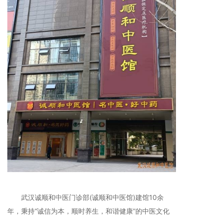
武汉诚顺和中医门诊部(诚顺和中医馆)建馆10余
年，秉持“诚信为本，顺时养生，和谐健康”的中医文化